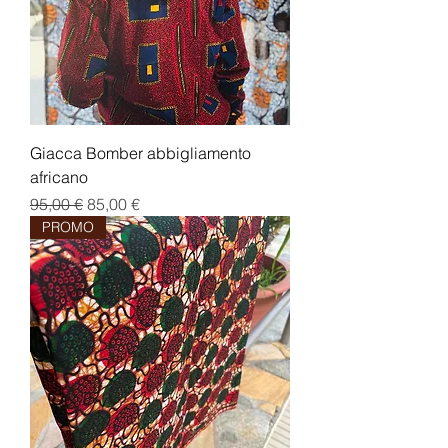
Giacca Bomber abbigliamento
africano
Prezzo regolare
Prezzo scontato
95,00 €
85,00 €
PROMO