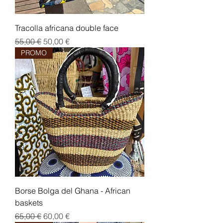
Tracolla africana double face
Prezzo regolare
Prezzo scontato
55,00 €
50,00 €
PROMO
Borse Bolga del Ghana - African
baskets
Prezzo regolare
Prezzo scontato
65,00 €
60,00 €