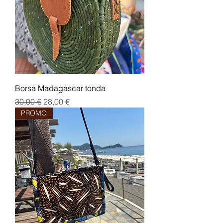
Borsa Madagascar tonda
Prezzo regolare
Prezzo scontato
30,00 €
28,00 €
PROMO