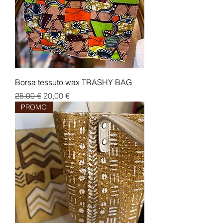
Borsa tessuto wax TRASHY BAG
Prezzo regolare
Prezzo scontato
25,00 €
20,00 €
PROMO