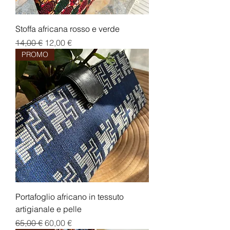
Stoffa africana rosso e verde
Prezzo regolare
Prezzo scontato
14,00 €
12,00 €
PROMO
Portafoglio africano in tessuto
artigianale e pelle
Prezzo regolare
Prezzo scontato
65,00 €
60,00 €