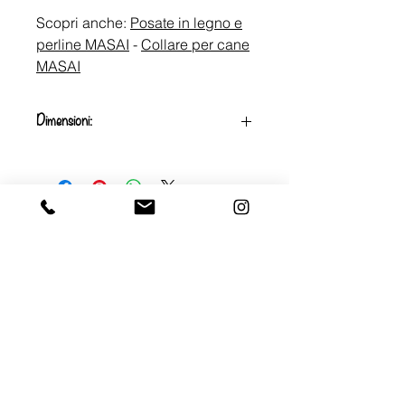
Scopri anche:
Posate in legno e
perline MASAI
-
Collare per cane
MASAI
Dimensioni:
Diametro interno 5cm
Diametro esterno 9cm
Via Gran San Bernardo,6
20154 Milano (MI) Italy
P.IVA
11383500961
+39 335 687 6718
likeuafrica@gmail.com