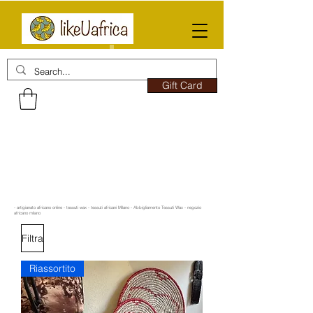
Gift Card
- artigianato africano online - tessuti wax - tessuti africani Milano - Abbigliamento Tessuti Wax - negozio
africano milano
Filtra
Riassortito