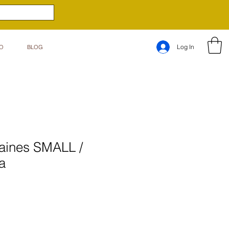
Log In
O
BLOG
caines SMALL /
a