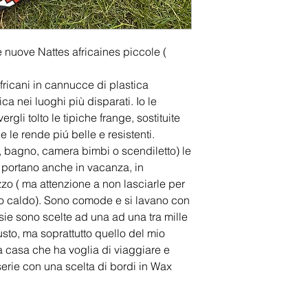
Per ora ho a disposiz
previsto un assortime
attenzione, con like
irripetibile. Non bis
e nuove Nattes africaines piccole (
piace😀.
africani in cannucce di plastica
Lunghezza: 125cm
ica nei luoghi più disparati. Io le
Larghezza: 70cm
li tolto le tipiche frange, sostituite
Nb. Le misure non so
 le rende piú belle e resistenti.
sempre nelle cose f
, bagno, camera bimbi o scendiletto) le
si portano anche in vacanza, in
zzo ( ma attenzione a non lasciarle per
lto caldo). Sono comode e si lavano con
sie sono scelte ad una ad una tra mille
gusto, ma soprattutto quello del mio
a casa che ha voglia di viaggiare e
erie con una scelta di bordi in Wax