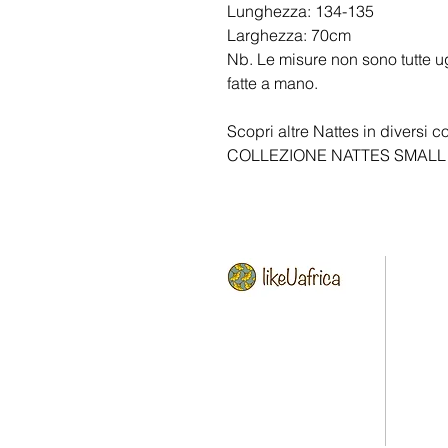
Lunghezza: 134-135
Larghezza: 70cm
Nb. Le misure non sono tutte 
fatte a mano.
Scopri altre Nattes in diversi co
COLLEZIONE NATTES SMALL ,
HOME
Via Gran San Bernardo, 6
20154 Milan (MI) Italy
CONCE
VAT number 11383500961
IN STO
SHOP 
+39 335 687 6718
likeuafrica@gmail.com
CONTA