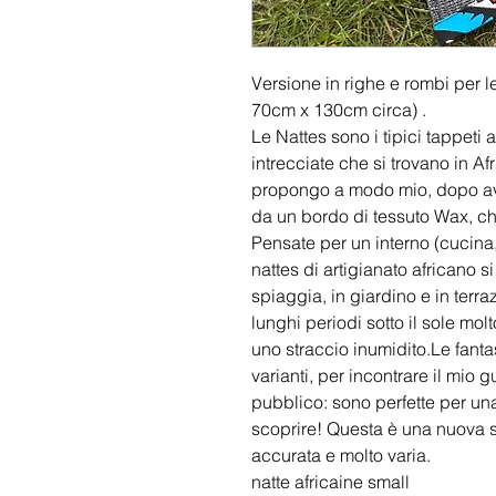
Versione in righe e rombi per l
70cm x 130cm circa) .
Le Nattes sono i tipici tappeti 
intrecciate che si trovano in Afr
propongo a modo mio, dopo averg
da un bordo di tessuto Wax, che
Pensate per un interno (cucina
nattes di artigianato africano 
spiaggia, in giardino e in terra
lunghi periodi sotto il sole mo
uno straccio inumidito.Le fanta
varianti, per incontrare il mio 
pubblico: sono perfette per un
scoprire! Questa è una nuova s
accurata e molto varia.
natte africaine small