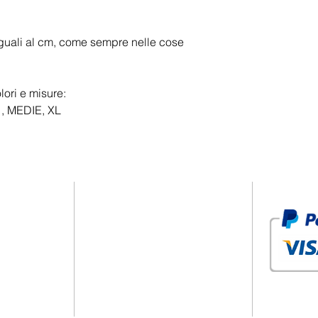
uguali al cm, come sempre nelle cose
lori e misure:
 MEDIE, XL
PRIVACY POLICY
PT STORE
COOKIE POLICY
RE
TERMS AND CONDITIONS
ONLINE
SHIPPING AND REFUNDS
CTS