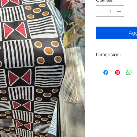
Quantità
*
Agg
Dimensioni
Le misure sono quell
Il prezzo di 1 yard è
diversa da quelle s
Il tessuto si svilupp
(540cm). Potete scegl
disponibile, nelle opz
yards).