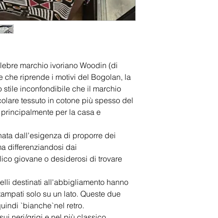
elebre marchio ivoriano Woodin (di
e che riprende i motivi del Bogolan, la
o stile inconfondibile che il marchio
colare tessuto in cotone più spesso del
 principalmente per la casa e
nata dall'esigenza di proporre dei
 ma differenziandosi dai
lico giovane o desiderosi di trovare
uelli destinati all'abbigliamento hanno
stampati solo su un lato. Queste due
uindi `bianche`nel retro.
sui neri/grigi e nel più classico