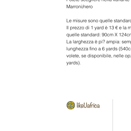
Marroni/nero
Le misure sono quelle standard
Il prezzo di 1 yard è 13 € e la 
quelle standard: 90cm X 124c
La larghezza è pi? ampia: sempr
lunghezza fino a 6 yards (540c
volete, se disponibile, nelle opz
yards).
HOME
Via Gran San Bernardo,6
20154 Milano (MI) Italy
CONCE
P.IVA 11383500961
PEZZI U