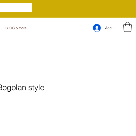
Accedi
BLOG & more
Bogolan style