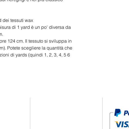
 dei tessuti wax
misura di 1 yard è un po' diversa da
m.
e 124 cm. Il tessuto si sviluppa in
m). Potete scegliere la quantità che
ioni di yards (quindi 1, 2, 3, 4, 5 6
PRIVACY POLICY
PT STORE
COOKIE POLICY
NICI
TERMINI E CONDIZIONI