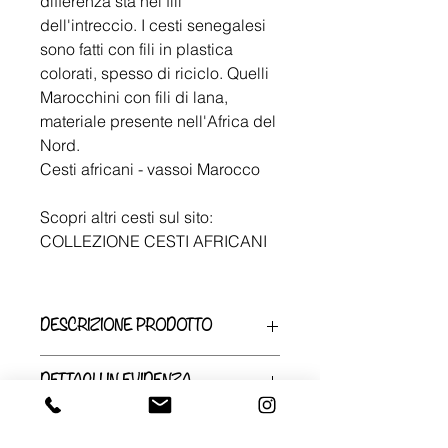
differenza sta nei fili
dell'intreccio. I cesti senegalesi
sono fatti con fili in plastica
colorati, spesso di riciclo. Quelli
Marocchini con fili di lana,
materiale presente nell'Africa del
Nord.
Cesti africani - vassoi Marocco
Scopri altri cesti sul sito:
COLLEZIONE CESTI AFRICANI
DESCRIZIONE PRODOTTO
I vassoi piatti sono pensati da
DETTAGLI IN EVIDENZA
@likeuafrica per la decorazione delle
pareti o tavola.
Fatto a mano
Il diametro misura 34 cm per il cesto
Viene spedito da una piccola