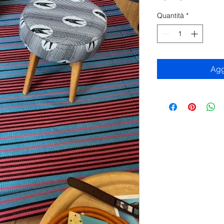
Quantità
*
Agg