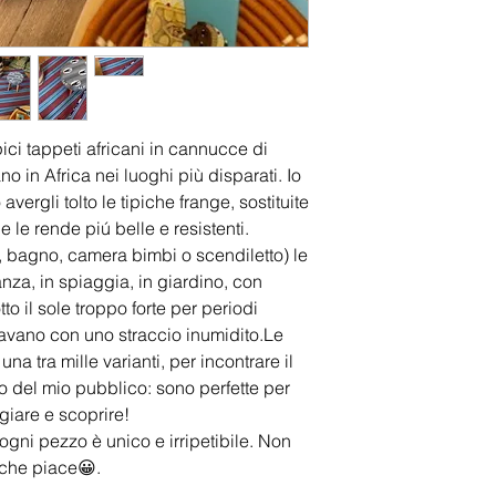
pici tappeti africani in cannucce di
no in Africa nei luoghi più disparati. Io
ergli tolto le tipiche frange, sostituite
 le rende piú belle e resistenti.
, bagno, camera bimbi o scendiletto) le
nza, in spiaggia, in giardino, con
to il sole troppo forte per periodi
avano con uno straccio inumidito.Le
na tra mille varianti, per incontrare il
o del mio pubblico: sono perfette per
giare e scoprire!
ogni pezzo è unico e irripetibile. Non
 che piace😀.