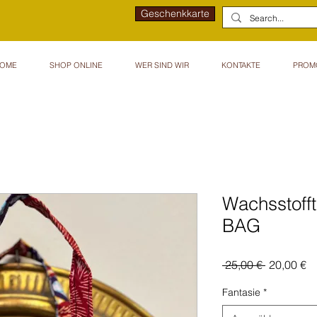
Geschenkkarte
OME
SHOP ONLINE
WER SIND WIR
KONTAKTE
PROM
Wachsstoff
BAG
Standardp
Sa
 25,00 € 
20,00 €
Pr
Fantasie
*