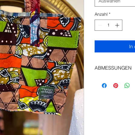
Auswählen
Anzahl
*
In
ABMESSUNGEN
Länge: 35 cm
Höhe: 27cm
Tiefe: 13 cm