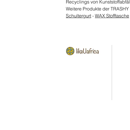
Recyclings von Kunststoffabfäl
Weitere Produkte der TRASHY
Schultergurt
-
WAX Stofftasche
HOME
Via Gran San Bernardo, 6
20154 Mailand (MI) Italien
CONCE
Umsatzsteuer-
IM STO
Identifikationsnummer
11383500961
SHOP 
KONTA
+39 335 687 6718
likeuafrica@gmail.com