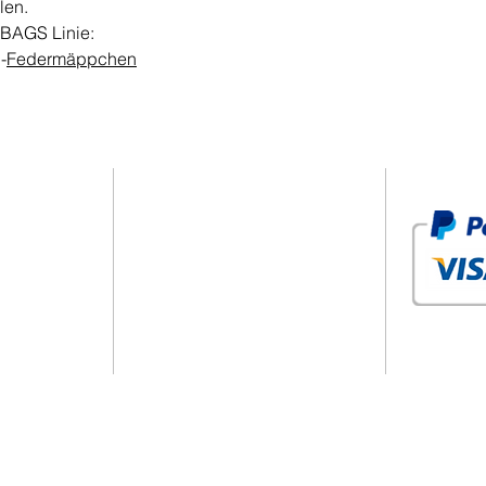
len.
 BAGS Linie:
-
Federmäppchen
DATENSCHUTZRICHTLINIE
PT STORE
COOKIE-RICHTLINIE
RE
GESCHÄFTSBEDINGUNGEN
ONLINE
VERSAND UND RÜCKERSTATTUNGEN
KTE