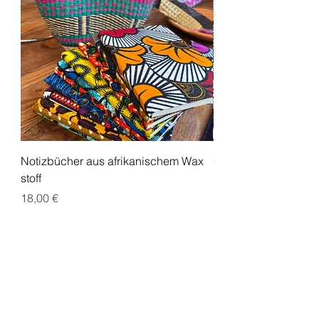
Notizbücher aus afrikanischem Wax
Originalwaxsstoff 
stoff
MARIAGE
Preis
Preis
18,00 €
14,00 €