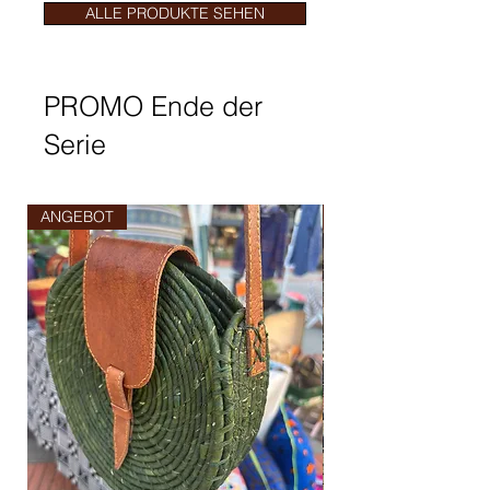
ALLE PRODUKTE SEHEN
PROMO Ende der
Serie
ANGEBOT
ANGEBOT