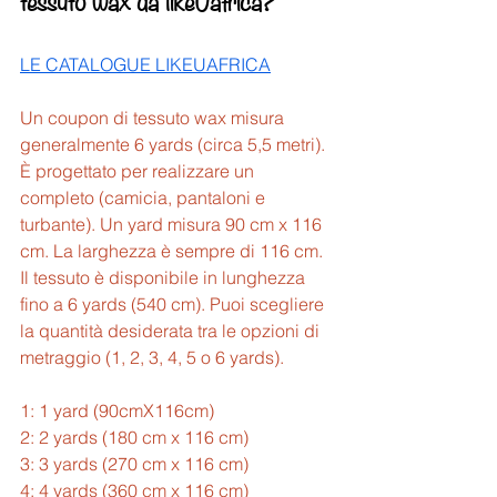
tessuto wax da likeUafrica?
LE CATALOGUE LIKEUAFRICA
Un coupon di tessuto wax misura 
generalmente 6 yards (circa 5,5 metri). 
È progettato per realizzare un 
completo (camicia, pantaloni e 
turbante). Un yard misura 90 cm x 116 
cm. La larghezza è sempre di 116 cm. 
Il tessuto è disponibile in lunghezza 
fino a 6 yards (540 cm). Puoi scegliere 
la quantità desiderata tra le opzioni di 
metraggio (1, 2, 3, 4, 5 o 6 yards).
1: 1 yard (90cmX116cm)  
2: 2 yards (180 cm x 116 cm)  
3: 3 yards (270 cm x 116 cm)  
4: 4 yards (360 cm x 116 cm)  