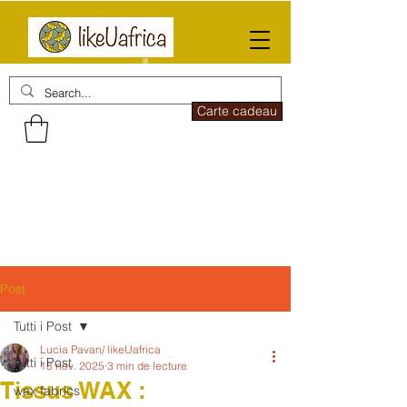
Carte cadeau
Post
Tutti i Post
Lucia Pavan/ likeUafrica
Tutti i Post
18 nov. 2025
3 min de lecture
Tissus WAX :
wax fabrics