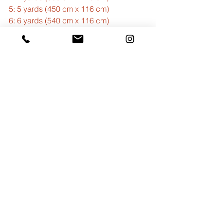
5: 5 yards (450 cm x 116 cm)  
6: 6 yards (540 cm x 116 cm)  
Nella boutique likeUafrica, troverai una 
vasta selezione di:  
Tessuti ciré della marca Uniwax 
(stampa a cera e blocco cera)  
Cera nigeriana,  
Cera olandese  
Tessuti Wax nigeriani